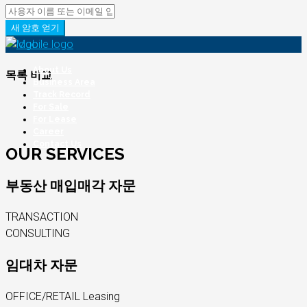
새 암호 얻기
About Us
목록 비교
Business Area
Track Record
For Sale
For Lease
Career
Contact Us
OUR SERVICES
부동산 매입매각 자문
TRANSACTION
CONSULTING
임대차 자문
OFFICE/RETAIL Leasing